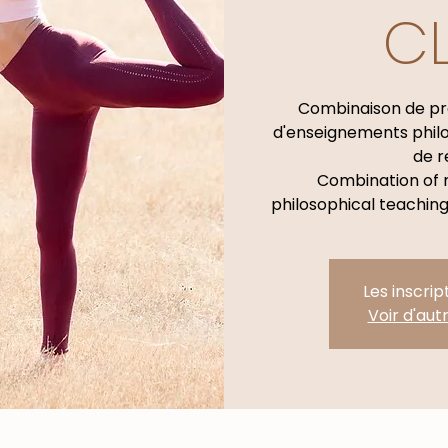
C
Combinaison de pr
d'enseignements phil
de r
Combination of 
philosophical teachin
Les inscrip
Voir d'au