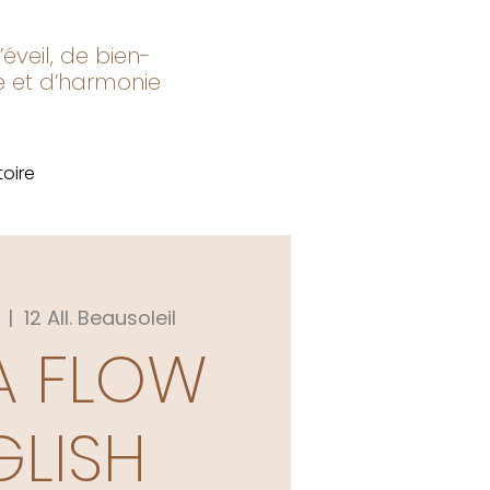
éveil, de bien-
re et d’harmonie
toire
  |  
12 All. Beausoleil
A FLOW
GLISH