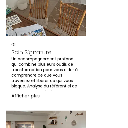
01.
Soin Signature
Un accompagnement profond
qui combine plusieurs outils de
transformation pour vous aider à
comprendre ce que vous
traversez et libérer ce qui vous
bloque. Analyse du référentiel de
naissance, un outil de
Afficher plus
développement personnel
profond suivi d'un soin
énergétique accompagné au son
des bols tibétains.